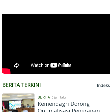
BERITA TERKINI
Indeks
6 jam lalu
BERITA
Kemendagri Dorong
Optimalisasi Penerapan