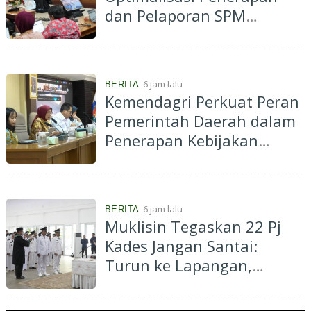
dan Pelaporan SPM
Kabupaten Hulu Sungai
Selatan Tahun 2026
6 jam lalu
BERITA
Kemendagri Perkuat Peran
Pemerintah Daerah dalam
Penerapan Kebijakan
Penyelenggaraan
Transmigrasi
6 jam lalu
BERITA
Muklisin Tegaskan 22 Pj
Kades Jangan Santai:
Turun ke Lapangan,
Dengarkan Aspirasi
Masyarakat