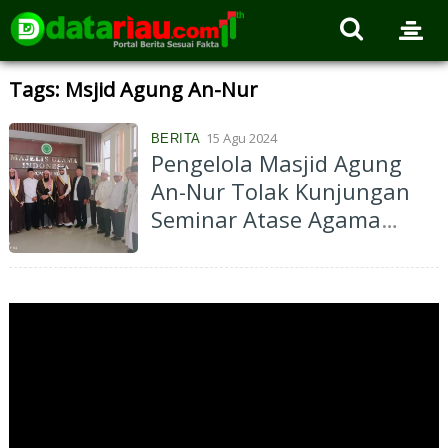
Tags: Msjid Agung An-Nur
15 Agu 2024
BERITA
Pengelola Masjid Agung
An-Nur Tolak Kunjungan
Seminar Atase Agama
Kedutaan Besar Arab
Saudi, MUI Riau:
Keputusan Kurang Bijak
dan Tidak Komprehensif