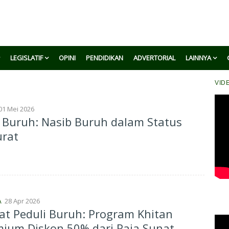
LEGISLATIF
OPINI
PENDIDIKAN
ADVERTORIAL
LAINNYA
VID
01 Mei 2026
 Buruh: Nasib Buruh dalam Status
urat
28 Apr 2026
A
at Peduli Buruh: Program Khitan
ium Diskon 50% dari Raja Sunat