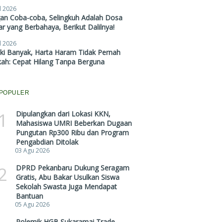
l 2026
gan Coba-coba, Selingkuh Adalah Dosa
r yang Berbahaya, Berikut Dalilnya!
l 2026
ki Banyak, Harta Haram Tidak Pernah
kah: Cepat Hilang Tanpa Berguna
POPULER
1
Dipulangkan dari Lokasi KKN,
Mahasiswa UMRI Beberkan Dugaan
Pungutan Rp300 Ribu dan Program
Pengabdian Ditolak
03 Agu 2026
2
DPRD Pekanbaru Dukung Seragam
Gratis, Abu Bakar Usulkan Siswa
Sekolah Swasta Juga Mendapat
Bantuan
05 Agu 2026
Polemik HGB Sukaramai Trade