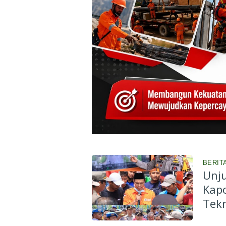
BERIT
Unju
Kapo
Tekn