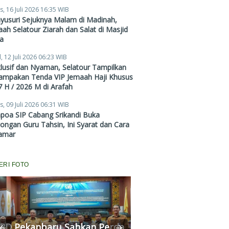
Zubair Hawaary, Harga
s, 16 Juli 2026 16:35 WIB
Mulai Rp38,4 Juta
yusuri Sejuknya Malam di Madinah,
ah Selatour Ziarah dan Salat di Masjid
a
, 12 Juli 2026 06:23 WIB
lusif dan Nyaman, Selatour Tampilkan
ampakan Tenda VIP Jemaah Haji Khusus
 H / 2026 M di Arafah
s, 09 Juli 2026 06:31 WIB
poa SIP Cabang Srikandi Buka
ngan Guru Tahsin, Ini Syarat dan Cara
amar
ERI FOTO
RD Pekanbaru Sahkan Perda
Komisi II Panggi