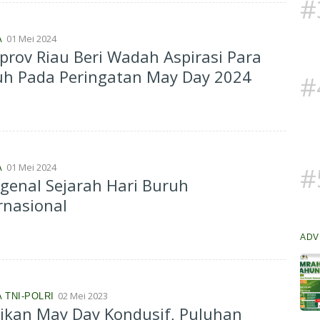
#
01 Mei 2024
A
rov Riau Beri Wadah Aspirasi Para
uh Pada Peringatan May Day 2024
#
01 Mei 2024
#
A
enal Sejarah Hari Buruh
rnasional
ADV
02 Mei 2023
 TNI-POLRI
ikan May Day Kondusif, Puluhan