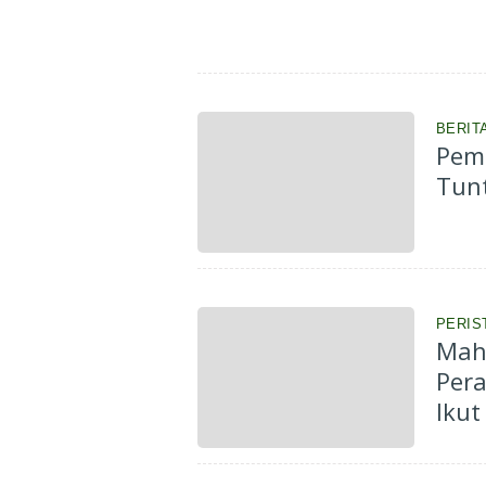
BERIT
Peme
Tun
PERIS
Maha
Pera
Ikut