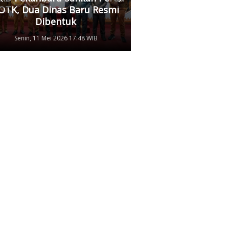
OTK, Dua Dinas Baru Resmi
Pertamina, Ungkap
Dibentuk
Antrean Panjang BB
Senin, 11 Mei 2026 17:48 WIB
Kamis, 07 Mei 2026 17