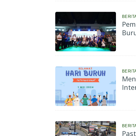
BERIT
Pemp
Bur
BERIT
Meng
Inte
BERITA
Past