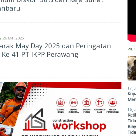
anbaru
26 Mei 2025
A
arak May Day 2025 dan Peringatan
PIL
 Ke-41 PT IKPP Perawang
17 Ju
Kupa
Meru
16 Ju
Ket
Tid
Biay
Tid