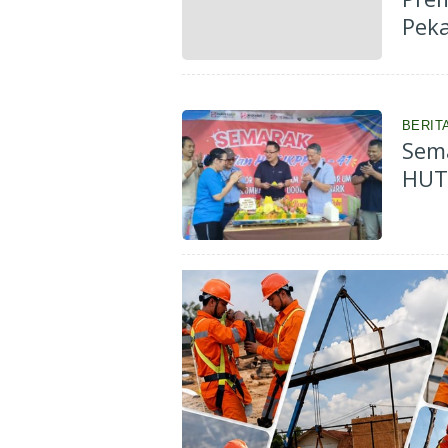
Pek
BERIT
Sem
HUT