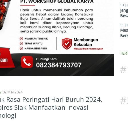
13 Ju
Jan
Besa
11 Ju
Mes
Ber
TER
#
02 Mei 2024
A
#
k Rasa Peringati Hari Buruh 2024,
lres Siak Manfaatkan Inovasi
ologi