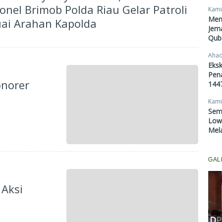
onel Brimob Polda Riau Gelar Patroli
Kami
Men
ai Arahan Kapolda
Jema
Qub
Ahad
Eksk
Pen
onorer
1447
Kami
Sem
Lowo
Mel
GAL
 Aksi
Komisi III DPRD Pekanbaru
Fasilitasi Mediasi Dugaan
Kekerasan Murid di SDN 181,
DP