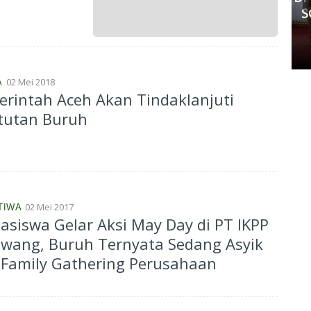
Kedua Pihak Mulai Sepakat
S
Damai
Senin, 11 Mei 2026 17:53 WIB
02 Mei 2018
A
rintah Aceh Akan Tindaklanjuti
tutan Buruh
02 Mei 2017
TIWA
siswa Gelar Aksi May Day di PT IKPP
wang, Buruh Ternyata Sedang Asyik
 Family Gathering Perusahaan