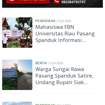
27 Jul 2026
PENDIDIKAN
Mahasiswa FBN
Universitas Riau Pasang
Spanduk Informasi
Koperasi Merah Putih di
Kelurahan Palas
27 Jul 2026
BERITA
Warga Sungai Rawa
Pasang Spanduk Satire,
Undang Bupati Siak
"Ngonten" di Jalan Rusak