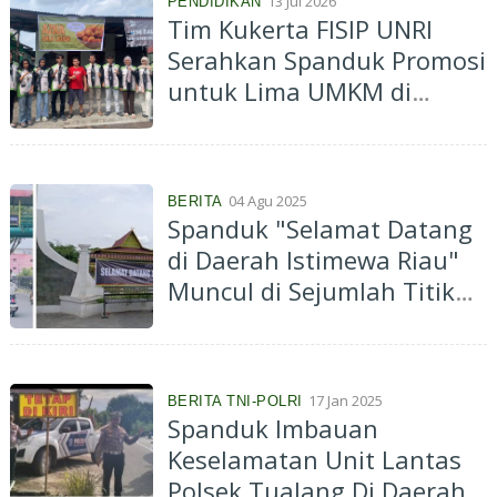
13 Jul 2026
PENDIDIKAN
Tim Kukerta FISIP UNRI
Serahkan Spanduk Promosi
untuk Lima UMKM di
Meranti Pandak, Perkuat
Branding Usaha Lokal
04 Agu 2025
BERITA
Spanduk "Selamat Datang
di Daerah Istimewa Riau"
Muncul di Sejumlah Titik
Kota Pekanbaru
17 Jan 2025
BERITA TNI-POLRI
Spanduk Imbauan
Keselamatan Unit Lantas
Polsek Tualang Di Daerah