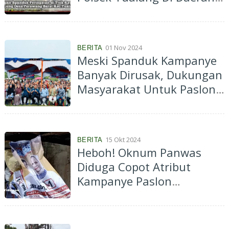
Rawan Laka
01 Nov 2024
BERITA
Meski Spanduk Kampanye
Banyak Dirusak, Dukungan
Masyarakat Untuk Paslon
AMAn Diklaim Terus
Memuncak
15 Okt 2024
BERITA
Heboh! Oknum Panwas
Diduga Copot Atribut
Kampanye Paslon
Muflihun-Ade di
Perkarangan Rumah
Warga