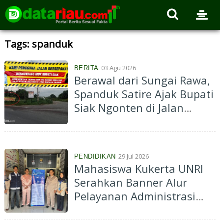
Tags: spanduk
03 Agu 2026
BERITA
Berawal dari Sungai Rawa,
Spanduk Satire Ajak Bupati
Siak Ngonten di Jalan
Rusak Kembali
Bermunculan
29 Jul 2026
PENDIDIKAN
Mahasiswa Kukerta UNRI
Serahkan Banner Alur
Pelayanan Administrasi
Desa di Bantan Timur,