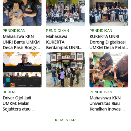
PENDIDIKAN
PENDIDIKAN
PENDIDIKAN
Mahasiswa KKN
Mahasiswa
KUKERTA UNRI
UNRI Bantu UMKM
KUKERTA
Dorong Digitalisasi
Desa Pasir Bongkal
Berdampak UNRI
UMKM Desa Petala
Naik Kelas Lewat
Kembangkan Lima
Bumi Lewat
M
Program Go Digital
Varian Rasa Palito
Sosialisasi dan
a
Daun, Dorong
Pendampingan
h
UMKM Desa
Pembuatan QRIS
a
Naumbai Naik Kelas
s
i
s
BERITA
PENDIDIKAN
w
Driver Ojol Jadi
Mahasiswa KKN
a
UMKM: Makin
Universitas Riau
K
Sejahtera atau
Kenalkan Inovasi
u
Merana? Ini Temuan
Nugget Ikan Patin,
k
Diskusi Paramadina
Dukung UMKM dan
KOMENTAR
e
Cegah Stunting di
r