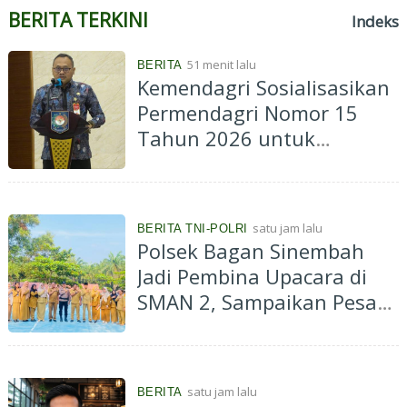
o
BERITA TERKINI
Indeks
n
g
51 menit lalu
BERITA
D
Kemendagri Sosialisasikan
i
g
Permendagri Nomor 15
i
Tahun 2026 untuk
t
a
Percepat Penyerahan PSU
l
Perumahan kepada
i
s
Pemerintah Daerah
a
satu jam lalu
BERITA TNI-POLRI
s
Polsek Bagan Sinembah
i
Jadi Pembina Upacara di
U
M
SMAN 2, Sampaikan Pesan
K
Jauhi Narkoba dan Bullying
M
M
e
l
satu jam lalu
BERITA
a