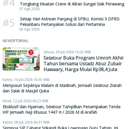
#4
Tongkang Muatan Crane di Aliran Sungai Siak Perawang
07 Agu 2026
#5
Setiap Hari Antrean Panjang di SPBU, Komisi II DPRD
Pekanbaru Pertanyakan Solusi dari Pertamina
05 Agu 2026
ADVERTORIAL
Selasa, 28 Juli 2026 16:22 WIB
Selatour Buka Program Umroh Akhir
Tahun bersama Ustadz Abuz Zubair
Hawaary, Harga Mulai Rp38,4 Juta
Kamis, 16 Juli 2026 16:35 WIB
Menyusuri Sejuknya Malam di Madinah, Jemaah Selatour Ziarah
dan Salat di Masjid Quba
Ahad, 12 Juli 2026 06:23 WIB
Eksklusif dan Nyaman, Selatour Tampilkan Penampakan Tenda
VIP Jemaah Haji Khusus 1447 H / 2026 M di Arafah
Kamis, 09 Juli 2026 06:31 WIB
Sempoa SIP Cabang Srikandi Buka Lowongan Guru Tahsin, Ini