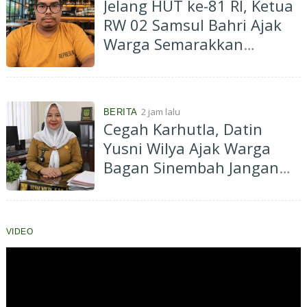
Jelang HUT ke-81 RI, Ketua
l
u
RW 02 Samsul Bahri Ajak
i
Warga Semarakkan
P
e
Lingkungan dengan Merah
n
Putih
d
a
m
2 jam lalu
BERITA
p
Cegah Karhutla, Datin
i
Yusni Wilya Ajak Warga
n
g
Bagan Sinembah Jangan
a
Bakar Lahan
n
P
e
m
VIDEO
a
s
a
r
a
n